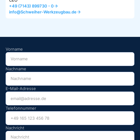
CEO
+49 (7143) 899730 - 0
info@Schweiher-Werkzeugbau.de
Vorname
Nachname
E-Mail-Adresse
Telefonnummer
Nachricht